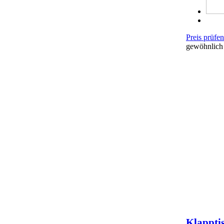
Preis prüfe
gewöhnlich 
Klappti