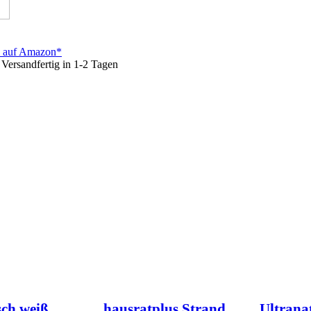
n auf Amazon*
Versandfertig in 1-2 Tagen
sch weiß
hausratplus Strand
Ultrana