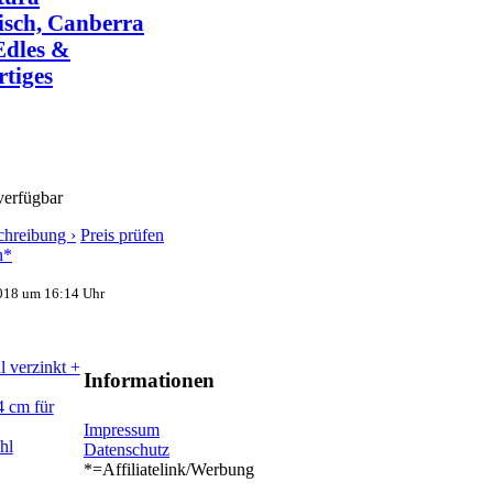
tisch, Canberra
Edles &
tiges
 verfügbar
chreibung ›
Preis prüfen
n*
018 um 16:14 Uhr
l verzinkt +
Informationen
4 cm für
Impressum
hl
Datenschutz
*=Affiliatelink/Werbung