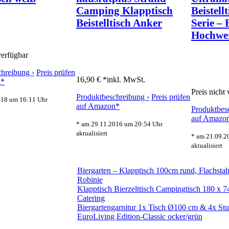
Camping Klapptisch
Beistell
Beistelltisch Anker
Serie – 
Hochwer
verfügbar
hreibung ›
Preis prüfen
16,90 € *
inkl. MwSt.
n*
Preis nicht
Produktbeschreibung ›
Preis prüfen
018 um 16:11 Uhr
auf Amazon*
Produktbes
auf Amazo
* am 29.11.2016 um 20:54 Uhr
aktualisiert
* am 21.09.2
aktualisiert
Biergarten – Klapptisch 100cm rund, Flachstah
Robinie
Klapptisch Bierzelttisch Campingtisch 180 x 7
Catering
Biergartengarnitur 1x Tisch Ø100 cm & 4x Stu
EuroLiving Edition-Classic ocker/grün