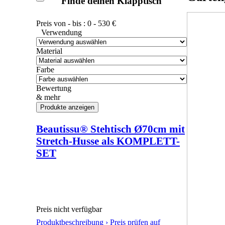
Finde deinen Klapptisch
Preis von - bis :
0
-
530
€
Verwendung
Material
Farbe
Bewertung
& mehr
Beautissu® Stehtisch Ø70cm mit
Stretch-Husse als KOMPLETT-
SET
Preis nicht verfügbar
Produktbeschreibung ›
Preis prüfen auf