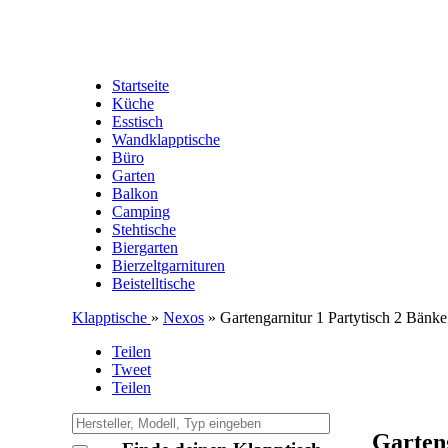
Startseite
Küche
Esstisch
Wandklapptische
Büro
Garten
Balkon
Camping
Stehtische
Biergarten
Bierzeltgarnituren
Beistelltische
Klapptische
»
Nexos
» Gartengarnitur 1 Partytisch 2 Bänke
Teilen
Tweet
Teilen
Garten