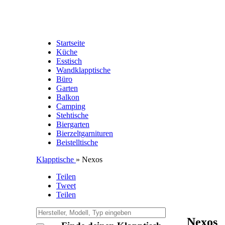
Startseite
Küche
Esstisch
Wandklapptische
Büro
Garten
Balkon
Camping
Stehtische
Biergarten
Bierzeltgarnituren
Beistelltische
Klapptische
» Nexos
Teilen
Tweet
Teilen
Nexos