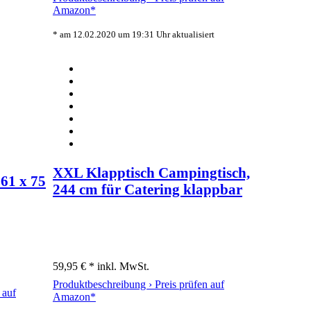
Amazon*
* am 12.02.2020 um 19:31 Uhr aktualisiert
XXL Klapptisch Campingtisch,
 61 x 75
244 cm für Catering klappbar
59,95 € *
inkl. MwSt.
Produktbeschreibung ›
Preis prüfen auf
 auf
Amazon*