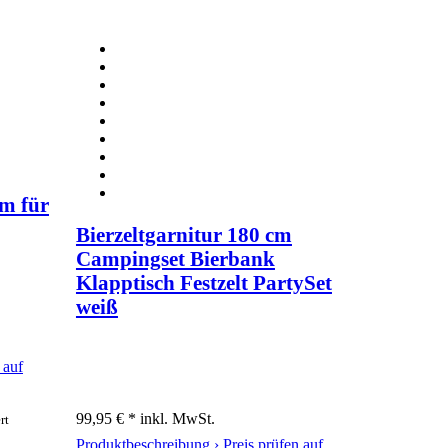
cm für
Bierzeltgarnitur 180 cm
Campingset Bierbank
Klapptisch Festzelt PartySet
weiß
 auf
99,95 € *
inkl. MwSt.
rt
Produktbeschreibung ›
Preis prüfen auf