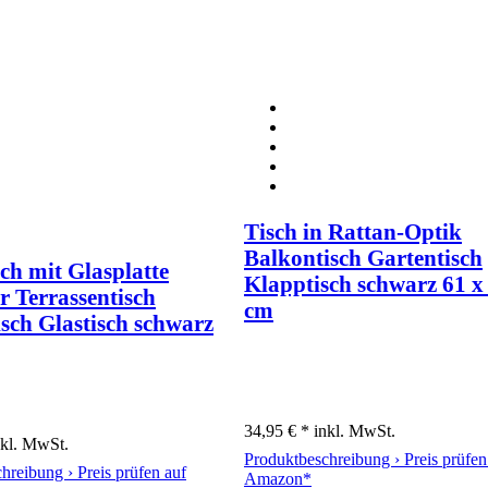
Tisch in Rattan-Optik
Balkontisch Gartentisch
sch mit Glasplatte
Klapptisch schwarz 61 x
r Terrassentisch
cm
sch Glastisch schwarz
34,95 € *
inkl. MwSt.
nkl. MwSt.
Produktbeschreibung ›
Preis prüfen
chreibung ›
Preis prüfen auf
Amazon*