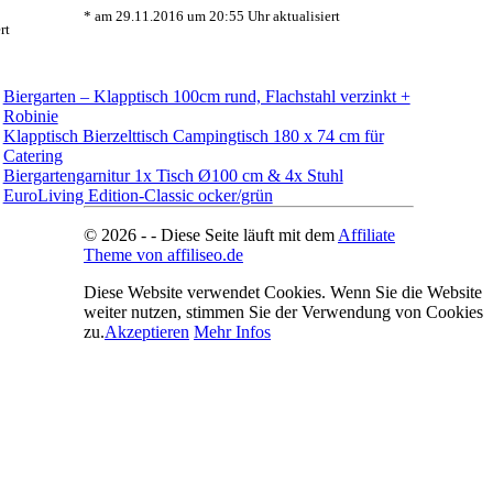
* am 29.11.2016 um 20:55 Uhr aktualisiert
rt
Biergarten – Klapptisch 100cm rund, Flachstahl verzinkt +
Robinie
Klapptisch Bierzelttisch Campingtisch 180 x 74 cm für
Catering
Biergartengarnitur 1x Tisch Ø100 cm & 4x Stuhl
EuroLiving Edition-Classic ocker/grün
© 2026 - - Diese Seite läuft mit dem
Affiliate
Theme von affiliseo.de
Diese Website verwendet Cookies. Wenn Sie die Website
weiter nutzen, stimmen Sie der Verwendung von Cookies
zu.
Akzeptieren
Mehr Infos