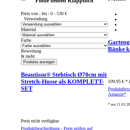
Finde deinen Klapptisch
Preis von - bis :
0
-
530
€
Verwendung
Material
Farbe
Gartenga
Bänke k
Bewertung
& mehr
Beautissu® Stehtisch Ø70cm mit
Stretch-Husse als KOMPLETT-
109,95 € *
SET
Produktbes
Amazon*
* am 11.03.20
Preis nicht verfügbar
Produktbeschreibung ›
Preis prüfen auf