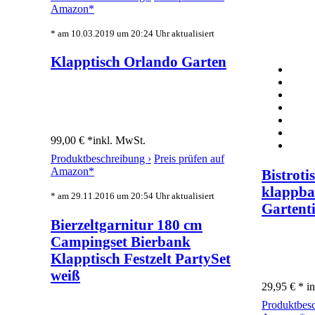
Amazon*
* am 10.03.2019 um 20:24 Uhr aktualisiert
Klapptisch Orlando Garten
99,00 € *
inkl. MwSt.
Produktbeschreibung ›
Preis prüfen auf
Amazon*
Bistroti
klappba
* am 29.11.2016 um 20:54 Uhr aktualisiert
Gartenti
Bierzeltgarnitur 180 cm
Campingset Bierbank
Klapptisch Festzelt PartySet
weiß
29,95 € *
i
Produktbes