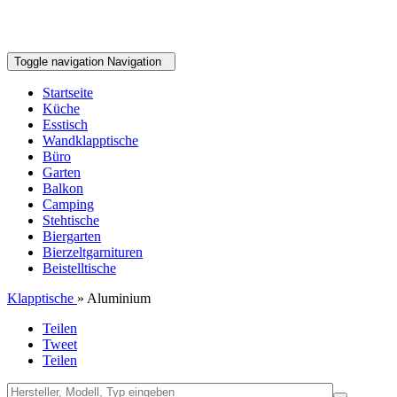
Toggle navigation
Navigation
Startseite
Küche
Esstisch
Wandklapptische
Büro
Garten
Balkon
Camping
Stehtische
Biergarten
Bierzeltgarnituren
Beistelltische
Klapptische
» Aluminium
Teilen
Tweet
Teilen